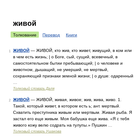
живой
Толкование
Перевод
Книги
ЖИВОЙ
— ЖИВОЙ, кто жив, кто живет, живущий, в ком или
1
в чем есть жизнь; | о Боге, сый, сущий, всевечный, в
самостоятельном бытии пребывающий; | о человеке и
животном, дышащий, не умерший, не мертвый,
сохраняющий признаки земной жизни; | о душе: одаренный
…
Толковый словарь Даля
ЖИВОЙ
— ЖИВОЙ, живая, живое; жив, жива, живо. 1.
2
Такой, который живет, в котором есть ь; ант. мертвый.
Схватить преступника живым или мертвым. Живая рыба. Я
застал его еще живым. Моя бабушка еще жива. «Я с тебя
живого кожу велю содрать на тулупы.» Пушкин …
Толковый словарь Ушакова