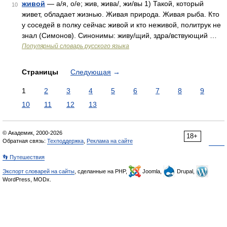
живой
— а/я, о/е; жив, жива/, жи/вы 1) Такой, который
10
живет, обладает жизнью. Живая природа. Живая рыба. Кто
у соседей в полку сейчас живой и кто неживой, политрук не
знал (Симонов). Синонимы: живу/щий, здра/вствующий …
Популярный словарь русского языка
Страницы
Следующая
→
1
2
3
4
5
6
7
8
9
10
11
12
13
© Академик, 2000-2026
18+
Обратная связь:
Техподдержка
,
Реклама на сайте
👣 Путешествия
Экспорт словарей на сайты
, сделанные на PHP,
Joomla,
Drupal,
WordPress, MODx.