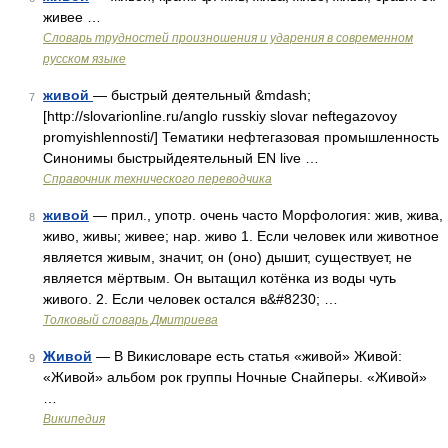
живее …
Словарь трудностей произношения и ударения в современном
русском языке
живой
— быстрый деятельный &mdash;
7
[http://slovarionline.ru/anglo russkiy slovar neftegazovoy
promyishlennosti/] Тематики нефтегазовая промышленность
Синонимы быстрыйдеятельный EN live …
Справочник технического переводчика
живой
— прил., употр. очень часто Морфология: жив, жива,
8
живо, живы; живее; нар. живо 1. Если человек или животное
является живым, значит, он (оно) дышит, существует, не
является мёртвым. Он вытащил котёнка из воды чуть
живого. 2. Если человек остался в&#8230; …
Толковый словарь Дмитриева
Живой
— В Викисловаре есть статья «живой» Живой:
9
«Живой» альбом рок группы Ночные Снайперы. «Живой»
…
Википедия