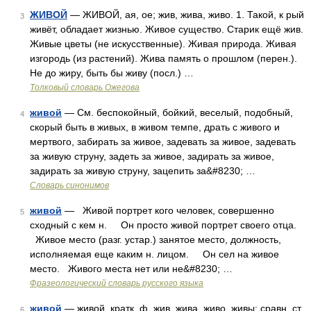
ЖИВОЙ
— ЖИВОЙ, ая, ое; жив, жива, живо. 1. Такой, к рый
3
живёт, обладает жизнью. Живое существо. Старик ещё жив.
Живые цветы (не искусственные). Живая природа. Живая
изгородь (из растений). Жива память о прошлом (перен.).
Не до жиру, быть бы живу (посл.) …
Толковый словарь Ожегова
живой
— См. беспокойный, бойкий, веселый, подобный,
4
скорый быть в живых, в живом темпе, драть с живого и
мертвого, забирать за живое, задевать за живое, задевать
за живую струну, задеть за живое, задирать за живое,
задирать за живую струну, зацепить за&#8230; …
Словарь синонимов
живой
— Живой портрет кого человек, совершенно
5
сходный с кем н. Он просто живой портрет своего отца.
Живое место (разг. устар.) занятое место, должность,
исполняемая еще каким н. лицом. Он сел на живое
место. Живого места нет или не&#8230; …
Фразеологический словарь русского языка
живой
— живой, кратк. ф. жив, жива, живо, живы; сравн. ст.
6